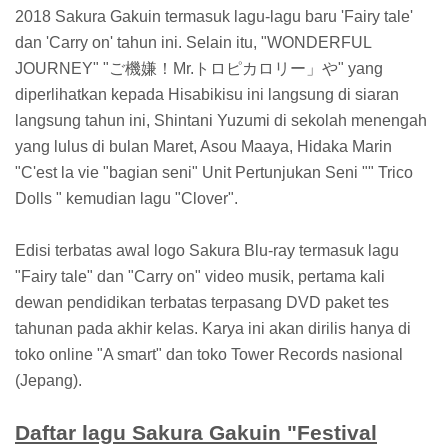
2018 Sakura Gakuin termasuk lagu-lagu baru 'Fairy tale'
dan 'Carry on' tahun ini. Selain itu, "WONDERFUL
JOURNEY" "ご機嫌！Mr.トロピカロリー」や" yang
diperlihatkan kepada Hisabikisu ini langsung di siaran
langsung tahun ini, Shintani Yuzumi di sekolah menengah
yang lulus di bulan Maret, Asou Maaya, Hidaka Marin
"C'est la vie "bagian seni" Unit Pertunjukan Seni "" Trico
Dolls " kemudian lagu "Clover".
Edisi terbatas awal logo Sakura Blu-ray termasuk lagu
"Fairy tale" dan "Carry on" video musik, pertama kali
dewan pendidikan terbatas terpasang DVD paket tes
tahunan pada akhir kelas. Karya ini akan dirilis hanya di
toko online "A smart" dan toko Tower Records nasional
(Jepang).
Daftar lagu Sakura Gakuin "Festival