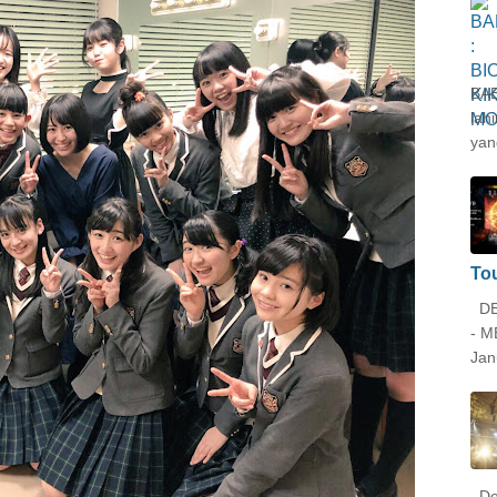
BAB
lah
yang
Tou
DE
- M
Jan
De