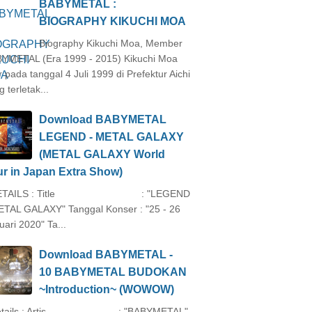
BABYMETAL :
BIOGRAPHY KIKUCHI MOA
Biography Kikuchi Moa, Member
YMETAL (Era 1999 - 2015) Kikuchi Moa
ir pada tanggal 4 Juli 1999 di Prefektur Aichi
 terletak...
Download BABYMETAL
LEGEND - METAL GALAXY
(METAL GALAXY World
r in Japan Extra Show)
TAILS : Title : "LEGEND
ETAL GALAXY" Tanggal Konser : "25 - 26
uari 2020" Ta...
Download BABYMETAL -
10 BABYMETAL BUDOKAN
~Introduction~ (WOWOW)
tails : Artis : "BABYMETAL"