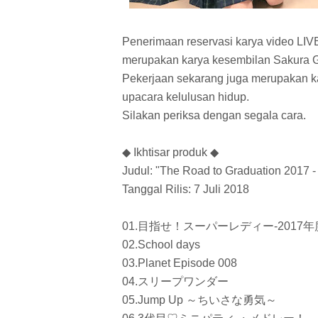
Penerimaan reservasi karya video LIV
merupakan karya kesembilan Sakura Ga
Pekerjaan sekarang juga merupakan 
upacara kelulusan hidup.
Silakan periksa dengan segala cara.
◆ Ikhtisar produk ◆
Judul: "The Road to Graduation 2017 
Tanggal Rilis: 7 Juli 2018
01.目指せ！スーパーレディー-2017年
02.School days
03.Planet Episode 008
04.スリープワンダー
05.Jump Up ～ちいさな勇気～