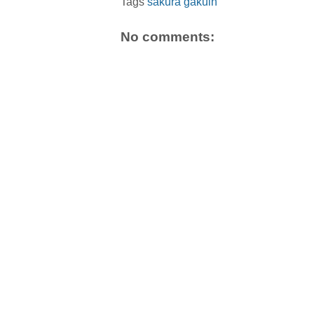
Tags
sakura gakuin
No comments: