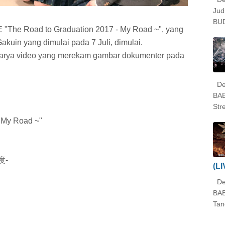
Ju
BUD
E "The Road to Graduation 2017 - My Road ~", yang
kuin yang dimulai pada 7 Juli, dimulai.
karya video yang merekam gambar dokumenter pada
Det
BA
Str
- My Road ~"
度-
(L
Det
BA
Tan