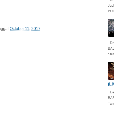
Ju
BUD
nggal
October 11, 2017
Det
BA
Str
(L
Det
BA
Tan