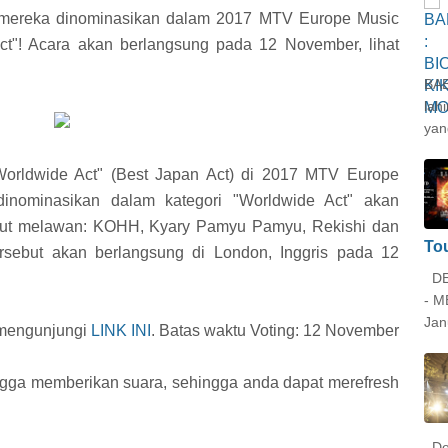
eka dinominasikan dalam 2017 MTV Europe Music
ct"! Acara akan berlangsung pada 12 November, lihat
BAB
lah
yang
rldwide Act" (Best Japan Act) di 2017 MTV Europe
nominasikan dalam kategori "Worldwide Act" akan
ut melawan: KOHH, Kyary Pamyu Pamyu, Rekishi dan
Tou
sebut akan berlangsung di London, Inggris pada 12
DE
- M
Jan
mengunjungi
LINK INI
. Batas waktu Voting: 12 November
ingga memberikan suara, sehingga anda dapat merefresh
De