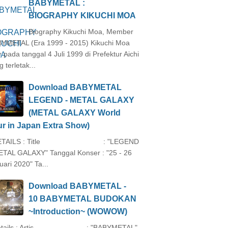
BABYMETAL :
BIOGRAPHY KIKUCHI MOA
Biography Kikuchi Moa, Member
YMETAL (Era 1999 - 2015) Kikuchi Moa
ir pada tanggal 4 Juli 1999 di Prefektur Aichi
 terletak...
Download BABYMETAL
LEGEND - METAL GALAXY
(METAL GALAXY World
r in Japan Extra Show)
TAILS : Title : "LEGEND
ETAL GALAXY" Tanggal Konser : "25 - 26
uari 2020" Ta...
Download BABYMETAL -
10 BABYMETAL BUDOKAN
~Introduction~ (WOWOW)
tails : Artis : "BABYMETAL"